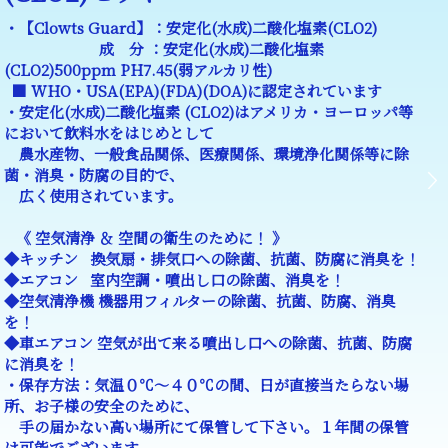
・【Clowts Guard】：安定
化(水成)二酸化塩素(CLO2)
成 分 ：安定
化(水成)二酸化塩素
(CLO2)500ppm PH7.45(弱
アルカリ性)
■ WHO・USA(EPA)(FDA)(DOA)に認定されています
・安定化(水成)二酸化塩素 (CLO2)はアメリカ・ヨーロッパ等
において飲料水をはじめとして
農水産物、一般食品関係、医療関係、環境浄化関係等に除
菌・消臭・防腐の目的で、
広く使用されています。
《 空気清浄 ＆ 空間の衛生のために！ 》
◆キッチン 換気扇・排気口への除菌、抗菌、防腐に消臭を！
◆エアコン 室内空調・噴出し口の除菌、消臭を！
◆空気清浄機 機器用フィルターの除菌、抗菌、防腐、消臭
を！
◆車エアコン 空気が出て来る噴出し口への除菌、抗菌、防腐
に消臭を！
・保存方法：気温０℃～４０℃の間、日が直接当たらない場