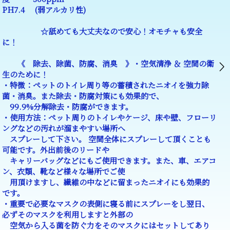
PH7.4 (弱アルカリ性)
☆舐めても大丈夫なので安心！オモチャも安全
に！
《 除去、除菌、防腐、消臭 》・空気清浄 ＆ 空間の衛
生のために！
・特徴：ペットのトイレ周り等の蓄積されたニオイを強力除
菌・消臭。また除去・防腐対策にも効果的で、
99.9%分解除去・防腐ができます。
・使用方法：ペット周りのトイレやケージ、床や壁、フローリ
ングなどの汚れが溜まやすい場所へ
スプレーして下さい。 空間全体にスプレーして頂くことも
可能です。外出前後のリードや
キャリーバッグなどにもご使用できます。また、車、エアコ
ン、衣類、靴など様々な場所でご使
用頂けますし、繊維の中などに留まったニオイにも効果的
です。
・重要で必要なマスクの表側に寝る前にスプレーをし翌日、
必ずそのマスクを利用しますと外部の
空気から入る菌を防ぐ力をそのマスクにはセットしてあり