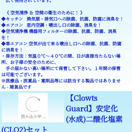
広く使用されています。
《 空気清浄 ＆ 空間の衛生のために！ 》
◆キッチン 換気扇・排気口への除菌、抗菌、防腐に消臭を！
◆エアコン 室内空調・噴出し口の除菌、消臭を！
◆空気清浄機 機器用フィルターの除菌、抗菌、防腐、消臭
を！
◆車エアコン 空気が出て来る噴出し口への除菌、抗菌、防腐
に消臭を！
・保存方法：気温０℃～４０℃の間、日が直接当たらない場
所、お子様の安全のために、
手の届かない高い場所にて保管して下さい。１年間の保管
は可能でございます。
※医療品・医薬品・薬剤品等には該当する製品ではありませ
ん - 雑貨品です
【Clowts
Guard】安定化
(水成)二酸化塩素
(CLO2)セット