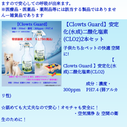
ますので安心しての呼吸が出来ます。
※医療品・医薬品・薬剤品等には該当する製品ではありませ
んー雑貨品であります
【Clowts Guard】安定
化(水成)二酸化塩素
(CLO2)2本セット
子供たち＆ペットの快適 空間
に!
【
Clowts Guard 】安定化(水
成)二酸化塩素(CLO2)
成分：濃度・
300ppm PH7.4 (弱アルカ
リ性)
☆舐めても大丈夫なので安心！オモチャも安全に！
・空気清浄 ＆ 空間の衛
生のために！