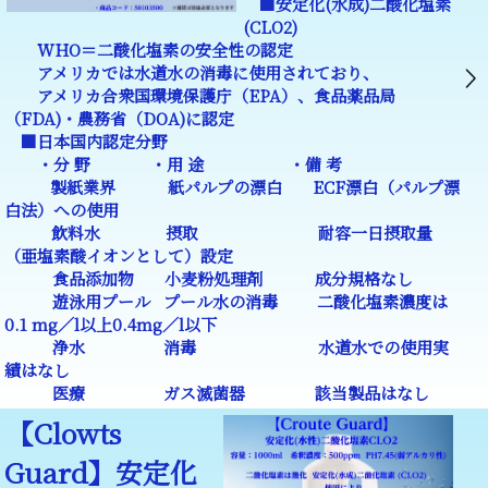
■安定化(水成)二酸化塩素
(CLO2)
WHO＝二酸化塩素の安全性の認定
アメリカでは水道水の消毒に使用されており、
アメリカ合衆国環境保護庁（EPA）、食品薬品局
（FDA)・農務省（DOA)に認定
■日本国内認定分野
・分 野 ・用 途 ・備 考
製紙業界 紙パルプの漂白 ECF漂白（パルプ漂
白法）への使用
飲料水 摂取 耐容一日摂取量
（亜塩素酸イオンとして）設定
食品添加物 小麦粉処理剤 成分規格なし
遊泳用プール プール水の消毒 二酸化塩素濃度は
0.1 mg／l以上0.4mg／l以下
浄水 消毒 水道水での使用実
績はなし
医療 ガス滅菌器 該当製品はなし
【Clowts
Guard】安定化