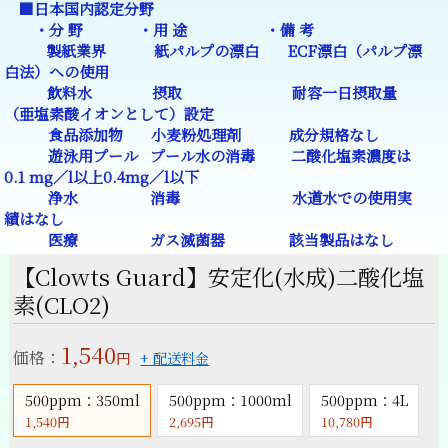
■日本国内認定分野
・分 野 ・用 途 ・備 考
製紙業界 紙パルプの漂白 ECF漂白（パルプ漂
白法）への使用
飲料水 摂取 耐容一日摂取量
（亜塩素酸イオンとして）設定
食品添加物 小麦粉処理剤 成分規格なし
遊泳用プール プール水の消毒 二酸化塩素濃度は
0.1 mg／l以上0.4mg／l以下
浄水 消毒 水道水での使用実
績はなし
医療 ガス滅菌器 該当製品はなし
【Clowts Guard】安定化(水成)二酸化塩
素(CLO2)
1,540
価格：
円
+ 配送料金
500ppm：350ml
500ppm：1000ml
500ppm：4L
1,540円
2,695円
10,780円