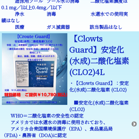
遊泳用プール プール水の消毒 二酸化塩素濃度は
0.1 mg／l以上0.4mg／l以下
浄水 消毒 水道水での使用実
績はなし
医療 ガス滅菌器 該当製品はなし
【Clowts
Guard】安定化
(水成)二酸化塩素
(CLO2)4L
・【Clowts Guard】：安定
化(水成)二酸化塩素 (CLO2)
■安定化(水成)二酸化塩素
(CLO2)
WHO＝二酸化塩素の安全性の認定
アメリカでは水道水の消毒に使用されており、
アメリカ合衆国環境保護庁（EPA）、食品薬品局
（FDA)・農務省（DOA)に認定