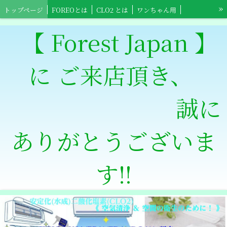
»
トップページ
FOREOとは
CLO2 とは
ワンちゃん用
ネコちゃん用
小鳥ちゃん用
小動物用
【Foreo】スポーツ用具
【 Forest Japan 】
【Foreo】高齢者介護用
ワンちゃんショップ
ネコちゃんショップ
に ご来店頂き、
小鳥ちゃんショップ
小動物ショップ
【Clowts Guard】ショップ
スポーツ全般用ショップ
【Foreo】高齢者介護ショップ
特定商取引法表記
誠に
ありがとうございま
す‼