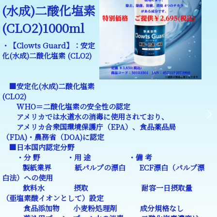
(水成)二酸化塩素
(CLO2)1000ml
・【Clowts Guard】：安定
化(水成)二酸化塩素 (CLO2)
■安定化(水成)二酸化塩素
(CLO2)
WHO＝二酸化塩素の安全性の認定
アメリカでは水道水の消毒に使用されており、
アメリカ合衆国環境保護庁（EPA）、食品薬品局
（FDA)・農務省（DOA)に認定
■日本国内認定分野
・分 野 ・用 途 ・備 考
製紙業界 紙パルプの漂白 ECF漂白（パルプ漂
白法）への使用
飲料水 摂取 耐容一日摂取量
（亜塩素酸イオンとして）設定
食品添加物 小麦粉処理剤 成分規格なし