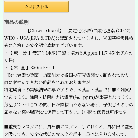
カゴに入れる
商品の説明
【Clowts Guard】：安定化(水成)二酸化塩素 (CLO2)
WHO・USA(EPA & FDA)に認証されていますし、米国基準毒性検
査に合格した安全認定素材でございます。
・【 成 分 】安定化(水成)二酸化塩素 500ppm PH7.45(弱アルカ
リ性)
・【 容 量 】350ml～４L
二酸化塩素の除菌・抗菌能力は各国の研究機関で立証されており、
菌に耐性ができない確認をされておりますが、
特定環境下の実験結果の事ですので、医薬品・薬品では無く雑貨品
であります。除菌・抗菌能力は濃度(%、ppm)が重要となります。
気温０℃～４０℃の間、日が直接当たらない場所、子供さんの手の
届かない高い場所にて保管して下さい。1年間の保管は可能です。
■重要なマスクには、外出前にスプレーしておくと、外に出て空気
を吸っても、安全な状態のマスクを経由し身体に入りますので、