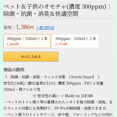
ペット＆子供のオモチャ(濃度 300ppm)：
除菌・抗菌・消臭＆快適空間
1,386
価格：
円
+ 配送料金
300ppm：350ml×１本
300ppm：350ml×２本
1,386円
2,750円
カゴに入れる
商品の説明
《 除菌・抗菌・消臭・ウィルス対策 Clowts Guard 》
安定化(水成)二酸化塩素(CLO2) :濃度 300ppm : PH7.4 容量
350ml・弱アルカリ性
☆ 安全性の高い ＝ Made in JAPAN
・ペットのトイレ周り等の蓄積されたニオイを強力除菌・消臭。ま
たウィルス対策にも効果的で、99.9%分解除菌・消臭できます。
・ペット周りのトイレやケージ、床や壁、フローリングなどの汚れ