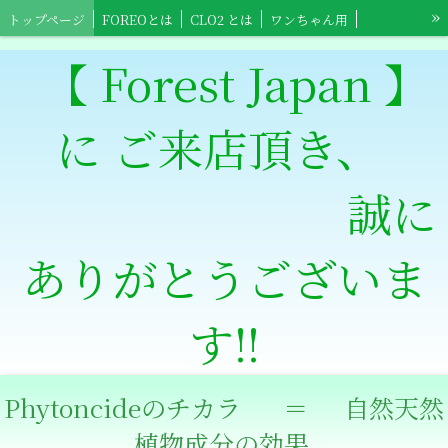
»
トップページ
FOREOとは
CLO2 とは
ワンちゃん用
ネコちゃん用
小鳥ちゃん用
小動物用
【Foreo】スポーツ用具
【 Forest Japan 】
【Foreo】高齢者介護用
ワンちゃんショップ
ネコちゃんショップ
に ご来店頂き、
小鳥ちゃんショップ
小動物ショップ
【Clowts Guard】ショップ
スポーツ全般用ショップ
【Foreo】高齢者介護ショップ
特定商取引法表記
誠に
ありがとうございま
す‼
Phytoncideのチカラ ＝ 自然天然
植物成分の効果