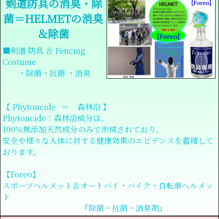
剣道防具の消臭・除
菌＝HELMETの消臭
＆除菌
■剣道 防具 ＆ Fencing
Costume
・除菌・抗菌 ・消臭
【 Phytoncide ＝ 森林浴 】
Phytoncide：森林浴成分は、
100％無添加天然成分のみで形成されており、
安全や様々な人体に対する健康効果のエビデンスを蓄積して
おります。
【Foreo】
スポーツヘルメット＆オートバイ・バイク・自転車ヘルメッ
ト
『除菌・抗菌・消臭剤』