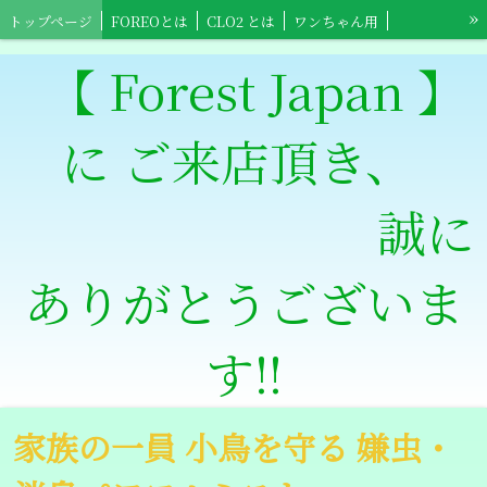
»
トップページ
FOREOとは
CLO2 とは
ワンちゃん用
ネコちゃん用
小鳥ちゃん用
小動物用
【Foreo】スポーツ用具
【 Forest Japan 】
【Foreo】高齢者介護用
ワンちゃんショップ
ネコちゃんショップ
に ご来店頂き、
小鳥ちゃんショップ
小動物ショップ
【Clowts Guard】ショップ
スポーツ全般用ショップ
【Foreo】高齢者介護ショップ
特定商取引法表記
誠に
ありがとうございま
す‼
家族の一員 小鳥を守る 嫌虫・