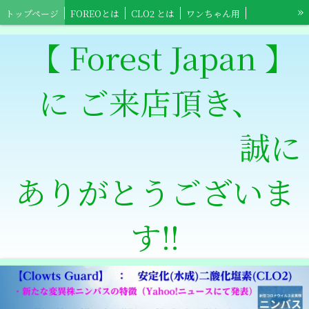
»
トップページ
FOREOとは
CLO2 とは
ワンちゃん用
ネコちゃん用
小鳥ちゃん用
小動物用
【Foreo】スポーツ用具
【 Forest Japan 】
【Foreo】高齢者介護用
ワンちゃんショップ
ネコちゃんショップ
に ご来店頂き、
小鳥ちゃんショップ
小動物ショップ
【Clowts Guard】ショップ
スポーツ全般用ショップ
【Foreo】高齢者介護ショップ
特定商取引法表記
誠に
ありがとうございま
す‼