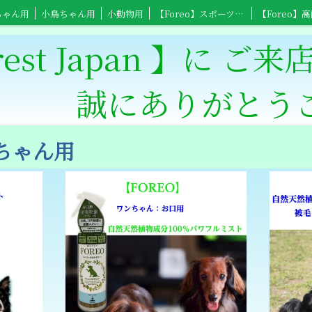
ちゃん用
小鳥ちゃん用
小動物用
【Foreo】スポーツ用具
スポーツ全般用ショップ
【Foreo】高齢者介護ショップ
特定商取引法表記
rest Japan 】に ご
りがとうござ
ンちゃん用