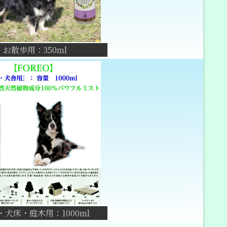
お散歩用：350ml
・犬床・庭木用：1000ml