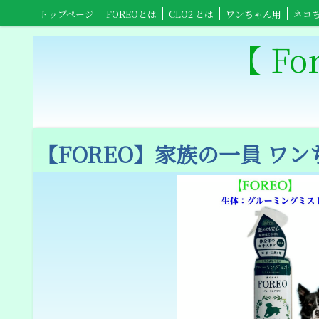
トップページ
FOREOとは
CLO2 とは
ワンちゃん用
ネコ
小鳥ちゃんショップ
小動物ショップ
【Clowts Guard】ショップ
【 Fo
誠にあ
【FOREO】家族の一員 ワ