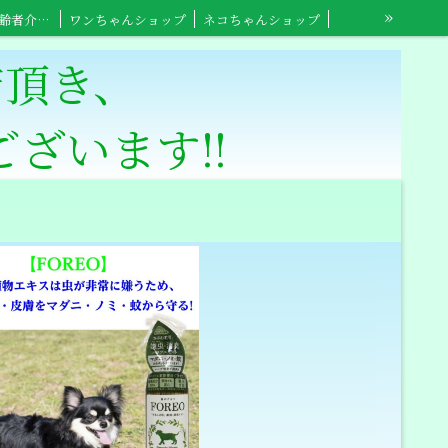
»
【Foreo】高齢者介護用
ワンちゃんショップ
ネコちゃんショップ
来店頂き、
います‼