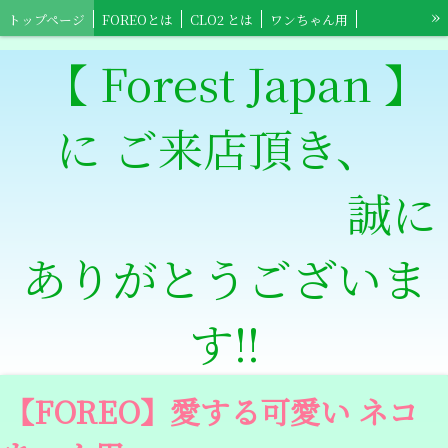
»
トップページ
FOREOとは
CLO2 とは
ワンちゃん用
ネコちゃん用
小鳥ちゃん用
小動物用
【Foreo】スポーツ用具
【 Forest Japan 】
【Foreo】高齢者介護用
ワンちゃんショップ
ネコちゃんショップ
に ご来店頂き、
小鳥ちゃんショップ
小動物ショップ
【Clowts Guard】ショップ
スポーツ全般用ショップ
【Foreo】高齢者介護ショップ
特定商取引法表記
誠に
ありがとうございま
す‼
【FOREO】愛する可愛い ネコ